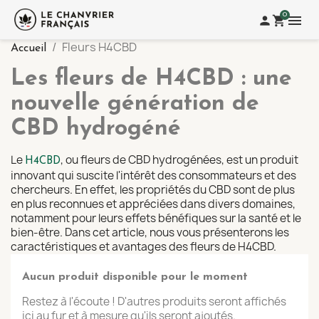
0
menu
person
shopping_cart
Fleurs H4CBD
Accueil
Les fleurs de H4CBD : une
nouvelle génération de
CBD hydrogéné
Le
, ou fleurs de CBD hydrogénées, est un produit
H4CBD
innovant qui suscite l'intérêt des consommateurs et des
chercheurs. En effet, les propriétés du CBD sont de plus
en plus reconnues et appréciées dans divers domaines,
notamment pour leurs effets bénéfiques sur la santé et le
bien-être. Dans cet article, nous vous présenterons les
caractéristiques et avantages des fleurs de H4CBD.
Aucun produit disponible pour le moment
Restez à l'écoute ! D'autres produits seront affichés
ici au fur et à mesure qu'ils seront ajoutés.