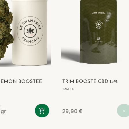
LEMON BOOSTEE
TRIM BOOSTÉ CBD 15%
15% CBD
e
add_shopping_cart
/gr
29,90 €
close