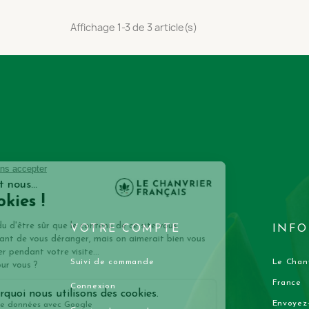
Affichage 1-3 de 3 article(s)
VOTRE COMPTE
INFO
Suivi de commande
Le Chanv
France
Connexion
Envoyez-