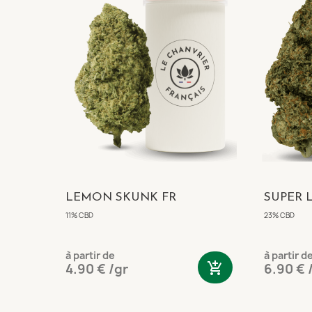
LEMON SKUNK FR
SUPER 
11% CBD
23% CBD
à partir de
à partir d
add_shopping_cart
4.90 € /gr
6.90 € 