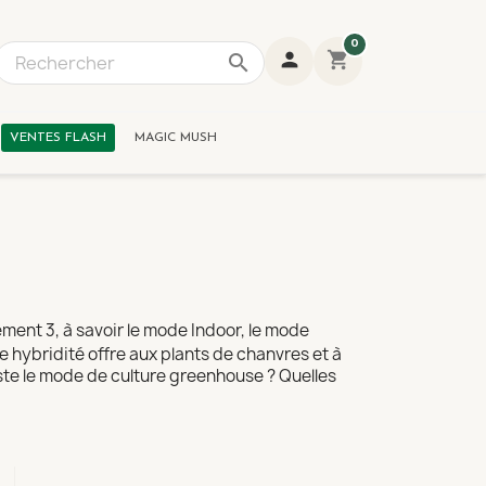
0
person
shopping_cart
search
1 result is available, use up and down arrow keys to navig
VENTES FLASH
MAGIC MUSH
lement 3, à savoir le mode Indoor, le mode
 hybridité offre aux plants de chanvres et à
siste le mode de culture greenhouse ? Quelles