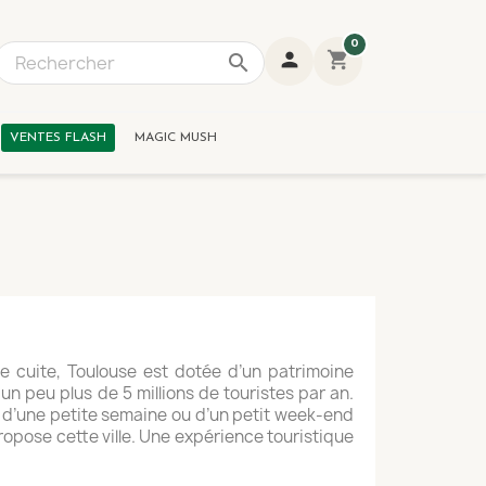
0
person
shopping_cart
search
1 result is available, use up and down arrow keys to navig
VENTES FLASH
MAGIC MUSH
e cuite, Toulouse est dotée d’un patrimoine
 un peu plus de 5 millions de touristes par an.
te d’une petite semaine ou d’un petit week-end
propose cette ville. Une expérience touristique