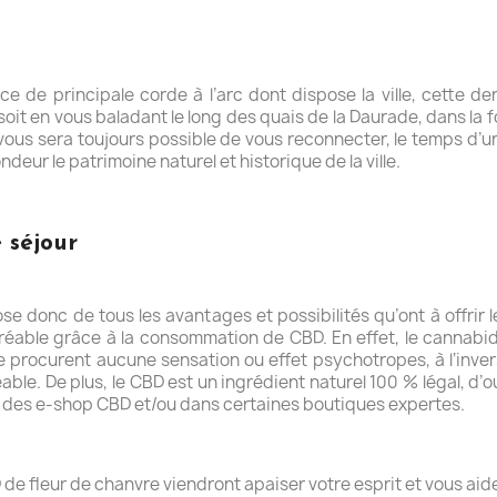
ice de principale corde à l’arc dont dispose la ville, cette d
e soit en vous baladant le long des quais de la Daurade, dans la
il vous sera toujours possible de vous reconnecter, le temps d’u
deur le patrimoine naturel et historique de la ville.
 séjour
se donc de tous les avantages et possibilités qu’ont à offrir 
ble grâce à la consommation de CBD. En effet, le cannabidio
e procurent aucune sensation ou effet psychotropes, à l‘inv
ble. De plus, le CBD est un ingrédient naturel 100 % légal, d’ou 
r des e-shop CBD et/ou dans certaines boutiques expertes.
 de fleur de chanvre viendront apaiser votre esprit et vous ai