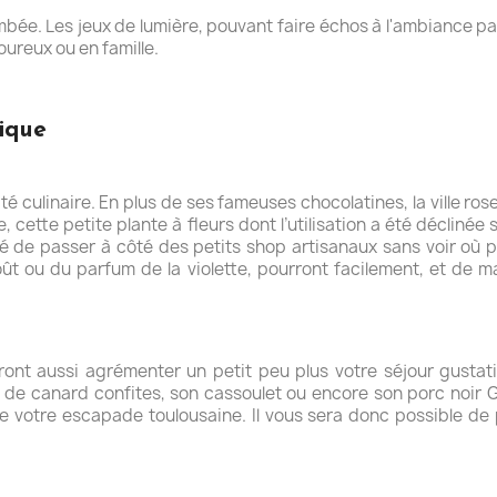
bée. Les jeux de lumière, pouvant faire échos à l'ambiance pari
ureux ou en famille.
ique
é culinaire. En plus de ses fameuses chocolatines, la ville ro
e, cette petite plante à fleurs dont l’utilisation a été décliné
é de passer à côté des petits shop artisanaux sans voir où pr
t ou du parfum de la violette, pourront facilement, et de man
ront aussi agrémenter un petit peu plus votre séjour gustat
s de canard confites, son cassoulet ou encore son porc noir G
 de votre escapade toulousaine. Il vous sera donc possible de