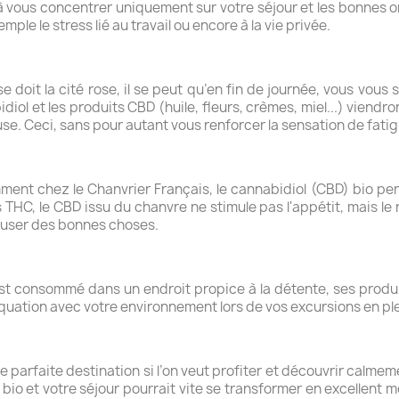
 à vous concentrer uniquement sur votre séjour et les bonnes 
le le stress lié au travail ou encore à la vie privée.
e doit la cité rose, il se peut qu’en fin de journée, vous vous
abidiol et les produits CBD (huile, fleurs, crèmes, miel...) viendr
e. Ceci, sans pour autant vous renforcer la sensation de fatig
ment chez le Chanvrier Français, le cannabidiol (CBD) bio pe
THC, le CBD issu du chanvre ne stimule pas l'appétit, mais le r
buser des bonnes choses.
st consommé dans un endroit propice à la détente, ses produits
quation avec votre environnement lors de vos excursions en ple
 de parfaite destination si l’on veut profiter et découvrir calm
 bio et votre séjour pourrait vite se transformer en excellen