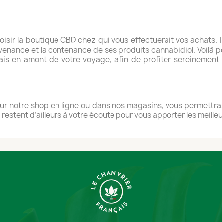
isir la boutique CBD chez qui vous effectuerait vos achats. I
rovenance et la contenance de ses produits cannabidiol. Voil
ais en amont de votre voyage, afin de profiter sereinement 
ur notre shop en ligne ou dans nos magasins, vous permettra, 
restent d’ailleurs à votre écoute pour vous apporter les meilleu