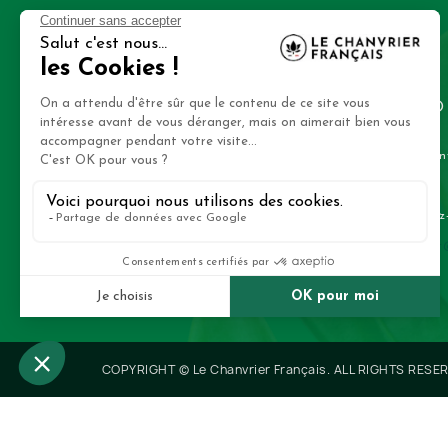
VOTRE COMPTE
INFO
Suivi de commande
Le Chanv
France
Connexion
Envoyez-
Créez votre compte
contact
Mes alertes
COPYRIGHT © Le Chanvrier Français. ALL RIGHTS RESE