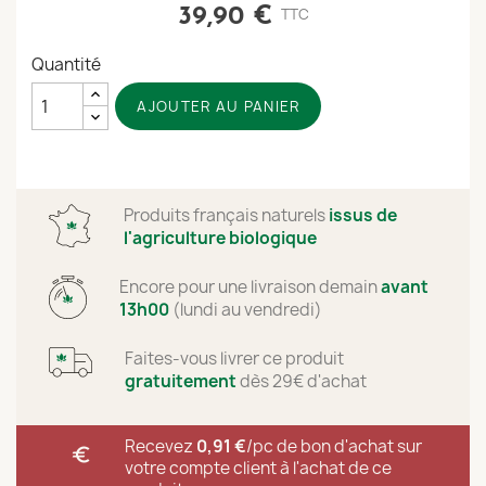
39,90 €
TTC
Quantité
AJOUTER AU PANIER
Produits français naturels
issus de
l'agriculture biologique
Encore
pour une livraison demain
avant
13h00
(lundi au vendredi)
Faites-vous livrer ce produit
gratuitement
dès 29€ d'achat
Recevez
0,91 €
/
pc
de bon d'achat sur
euro
votre compte client à l'achat de ce