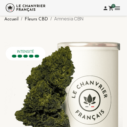
0
menu
person
shopping_cart
Amnesia CBN
Accueil
Fleurs CBD
INTENSITÉ