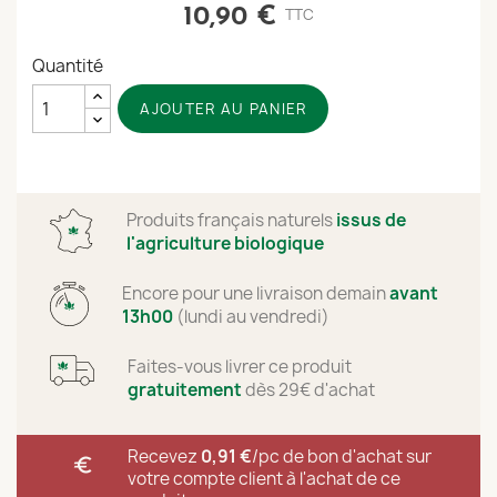
10,90 €
TTC
Quantité
AJOUTER AU PANIER
Produits français naturels
issus de
l'agriculture biologique
Encore
pour une livraison demain
avant
13h00
(lundi au vendredi)
Faites-vous livrer ce produit
gratuitement
dès 29€ d'achat
Recevez
0,91 €
/
pc
de bon d'achat sur
euro
votre compte client à l'achat de ce