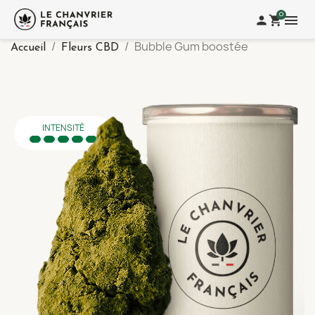
0
menu
person
shopping_cart
Bubble Gum boostée
Accueil
Fleurs CBD
INTENSITÉ