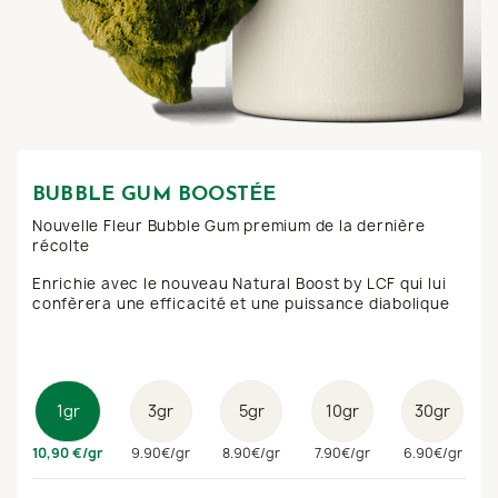
BUBBLE GUM BOOSTÉE
Nouvelle Fleur Bubble Gum premium de la dernière
récolte
Enrichie avec le nouveau Natural Boost by LCF qui lui
confèrera une efficacité et une puissance diabolique
1gr
3gr
5gr
10gr
30gr
10,90 €/gr
9.90€/gr
8.90€/gr
7.90€/gr
6.90€/gr